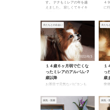
す。 ナナもミレアの年を越
４
えました。 寂しくてキイキ
に
イ言うことがありますが少
分
しずつなれて甘えてきま
し
す。 ミレアは病気だったナ
て
犬たちとの出会い
犬たち
ナにとても優しくしてくれ
の
ました。 私たちにたくさん
し
の思い出を残してくれまし
と
た。 いなくなってとても寂
る
しいけど思い出に癒やされ
し
ています。
す
2022/6/3
か
こ
１４歳６ヶ月弱で亡くな
１
頃
ったミレアのアルバム-7
っ
せ
歳以降
歳
時
お茶目で元気なパピヨンも
突
る
ある程度の年齢にさしかか
少
ア
ると優雅なたたずまいを見
く
っ
せるようになります。 毎日
し
が出
病気・医療
病気・
一緒に暮らしていると見え
す