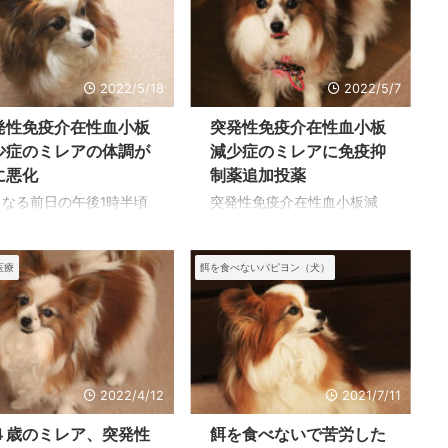
。 沢山の思い出を残して
めにわたしの腕の中で安心
れた天使のように優しか
して旅立てたのだろうと思
たミレアが亡くなって、
うことで自分を慰めていま
番悲しんでいるのはミレ
したが、最後に苦しんで亡
の１１ヶ月後に来たナナ
くなるまでは死ぬような気
2022/5/18
2022/5/7
もしれません。 まもなく
配は見せませんでした。 し
発性免疫介在性血小板
突発性免疫介在性血小板
週間になろうとしていま
かし、ナナには感じられな
が、ミレアのいない寂し
いように気をつけていたの
少症のミレアの体調が
減少症のミレアに免疫抑
から抜け出せないで、あ
ですが、ナナにとってはミ
に悪化
制薬追加投薬
なに楽しみにしていた食
レアが一番で、いなくなっ
くなる前日の午後1時半頃
突発性免疫介在性血小板減
も思うように食べてくれ
たことに耐えられないよう
テロイドを多く飲んでい
少症と診断されて、ステロ
くなり、食餌の時間にな
な日々のようです。 ミレア
ので、小食のミレアが食
イドと抗生物質を飲んでい
とミレアのことを余計思
はシャイで甘えん坊でした
が出ているので、少しは
たが、血小板の数値が思う
医療
餌を食べないパピヨン（犬）
出してしまうようです。
が、本当に優しい子でナナ
善しているのではないか
ように上がらず、免疫抑制
きなカメラを向けたこと
をかわいがり、わたしのも
の期待もむなしく、5週間
薬シクロスポリンを追加投
原因か、ミレアもナナも
とを離れない生活だっ ...
入った5月14日の午後、
与されることになりまし
.
毯の上に寝ていたが、わ
た。 免疫抑制薬はすぐ効果
しの隣に寝ようとした途
が上がることはないとのこ
倒れてしまいました。 昼
とですが、ステロイドをあ
2022/4/12
2021/7/11
少しおやつを食べ、わた
まり長く続けていると副作
４歳のミレア、突発性
餌を食べないで苦労した
が花の写真を撮ろうとし
用が怖いので、少しずつ切