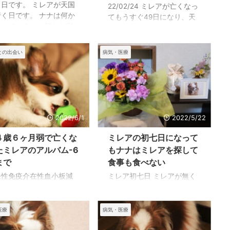
９日です。 ミレアが天国
22/02/24 ミレアが亡くなっ
行く日です。 ナナは何か
てもうすぐ49日になり、天
かっているのか朝から寂
国に旅立とうとしていま
そうな声でキイキイ言っ
す。 多分、わたしの人生の
落ち着きません。 ミレア
中でとっても悲しい出来事
との出会い
病気・医療
主治医はナナがとても淋
でしたが、思い出も数え切
そうにしているという
れないくらい残してくれ、
、ナナにはミレアが見え
同じ生きものとして多くの
のだと言いますが本当で
ことを教わったと思ってい
ょうか。 私たちには聞く
ます。 いつもわたしにべっ
べがないのでなんとも分
たりで、叱られながらも全
2022/6/1
2022/5/22
りません。 ナナは耳が聞
幅の信頼関係で結ばれてい
えなくなったのか、この
たのだろうと思います。 急
４歳６ヶ月弱で亡くな
ミレアの初七日になって
呼んでも振り向きもしま
変したのは亡くなる前日の
たミレアのアルバム-6
もナナはミレアを探して
ん。 どんなにミレアとの
３時頃で、それからあっと
まで
食事も食べない
間が大切だったのか分か
言う間に病状が悪化しまし
発性免疫介在性血小板減
ミレア初七日 ミレアが無く
ような気がします。 ミレ
たが、その間のミレアの穏
症と分かって５週間で亡
なって7日目になったが、ま
もすこし聞こえにくくな
やかな顔を忘れることがで
なったミレアの温もりは
だまだいろいろと思い出し
ていたんですが、私たち
きません。 夜はとりあえず
かりと残っていて思い出
ては涙ぐんでいます。 ミレ
かけて帰ってく ...
医療
病気・医療
すこし寝ましたが、夜中に
度に目頭が熱くなりま
アはわたしが一番だったた
ミレアがトイ ...