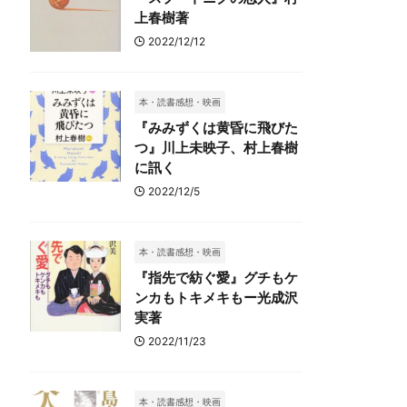
上春樹著
2022/12/12
本・読書感想・映画
『みみずくは黄昏に飛びた
つ』川上未映子、村上春樹
に訊く
2022/12/5
本・読書感想・映画
『指先で紡ぐ愛』グチもケ
ンカもトキメキもー光成沢
実著
2022/11/23
本・読書感想・映画