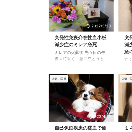
なかった動作も写真を整理
す
していて驚くほどの変化を
く
感じています。 そしてその
っ
頃からカメラを向けると逃
一
げるようになってしまった
ア
2022/5/20
ために写真の枚数も少なく
か
突発性免疫介在性血小板
突
なっていきました。 わたし
３
が庭仕事や出かけていると
す
減少症のミレア急死
減
き以外は、わたしの近くに
さ
急
ミレアの火葬後 先々日の午
いることが多く、パソコン
ん
後４時近く、急に立とうと
亡
や読書をしているときは足
餌
して倒れた後、体調悪化、
ス
下にいることが多くなった
な
翌日2022年5月15日午前11時
る
ので、特に冬は犬用のベッ
る
20分の永眠とアッという間
慾
病気・医療
病気・
ドをおいてあげていつも温
い
の出来事でした。 5週間前、
改
もりを感じていました。 後
大
食餌を食べなかったので、
と
から来たナナはその場所 ...
が
動物病院に連れて行き検査
目に
写 ..
の結果、突発性免疫介在性
絨
血小板減少症と分かったの
た
ですが、こんなに早い死は
端
2022/4/19
わたしには想定外でした。
は
悪化してから、殆どの時間
自己免疫疾患の貧血で疲
１
し