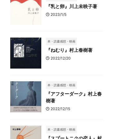
『乳と卵』川上未映子著
2023/1/5
本・読書感想・映画
『ねむり』村上春樹著
2022/12/20
本・読書感想・映画
『アフターダーク』村上春
樹著
2022/12/15
本・読書感想・映画
『スプートニクの恋人』村