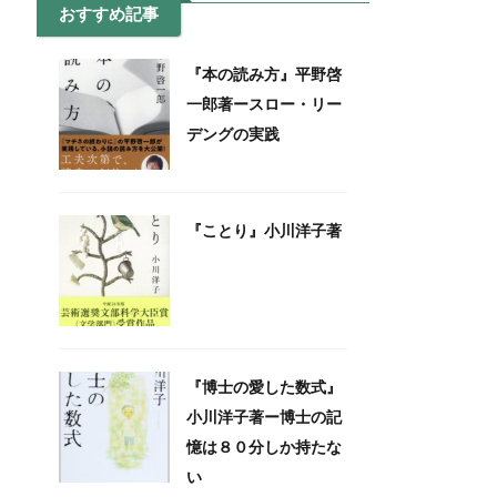
おすすめ記事
『本の読み方』平野啓
一郎著ースロー・リー
デングの実践
『ことり』小川洋子著
『博士の愛した数式』
小川洋子著ー博士の記
憶は８０分しか持たな
い