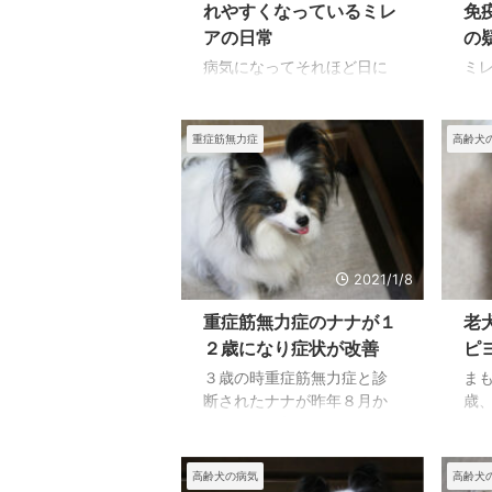
をわたしの腕の中で過ご
て
れやすくなっているミレ
免
し、安らかな時間が多かっ
真
アの日常
の
たのですが、一時間に一度
な
病気になってそれほど日に
ミ
数秒苦しむと言う程度の安
写
ちは経っていないだろうと
歳
らかな最後でした。 一度も
か
先生が言ったように、急に
齢
声を出さずになくなってし
上
元気が無くなったと感じま
歳
重症筋無力症
高齢犬
まったため、わたしの中に
は
す。 食事は元々食べる方で
り
はすっぽり ...
は
はなかったが、急に食べな
が
た。
くなり、５日で１００gの体
ン
重減少には驚きました。 二
い
週間目からプレドニゾロン
に
の量を増やし、抗生物質の
を
2021/1/8
飲むようになり、食慾が出
に
重症筋無力症のナナが１
老
てきた １週間はプレドニゾ
の
ロン５mgを１個と４分の１
っ
２歳になり症状が改善
ピ
だったが２週間目から１個
下
３歳の時重症筋無力症と診
ま
と４分の３に朝夕抗生物質
り
断されたナナが昨年８月か
歳
も飲むようになり、食慾が
い
らかなり改善し、抗コリン
す
出てきて少し元気になった
時
エステラーゼ剤は朝夕２回
て
ようには見えるが、血液検
を
飲んでいるものの、ステロ
し
高齢犬の病気
高齢犬
査の結果により薬を替える
そ