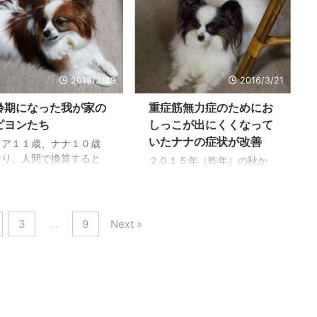
便になったりした以外に
こまで来てくれたと思って
矢先食事を食べなくなっ
られてしまうことが多いの
大きな病気になったこと
います。 早い時点で病気が
しまいました。 動物病院
と、運動量が少ないことな
ないのですが、ナナは３
わかったことで検査を受け
.
...
の時に重症筋無力症にな
た動物病院からは治るかも
薬を飲み続けています。
しれないという話をお聞き
ポンサーリンク 老犬にな
し、完全回復もあるのでは
2019/3/29
2016/3/21
て感じること ミレアはと
ないかと思うくらい良くな
ても元気な犬だったが、
齢期になった我が家の
重症筋無力症のためにお
った時期もあったので期待
た目以外はやはり老犬な
したのですが、時々食餌を
ピヨンたち
しっこが出にくくなって
だろうと思わされます。
食べなくなりつらそうにし
いたナナの症状が改善
レア１１歳、ナナ１０歳
日、ミレアとナナのレン
ていることがあり、そんな
なり、人間で換算すると
２０１５年（昨年）の秋か
ゲンと血液検査をしてき
ときには「抗コリンエステ
０歳後半から６０歳を過
らナナは１日に１度、かな
したが、どちらも少しず
ラーゼ剤」に「ステロイド
た年齢になったようで
りためておしっこをするよ
心臓が弱くなっているこ
剤」を追加して飲ませるこ
。 いつまでも若いと思っ
うになってしまい、心配し
と肝臓に石のようなもの
とで回復してきました。 ス
いたのですが、どちらも
て病院に連れて行っていま
3
…
9
Next »
つっているというこ ...
ポンサーリンク 重症筋無力
ても好きだったボール投
した。 重症筋無力症と診断
症になって７年治ることが
も喜ばないようになった
がついて３年半、重症筋無
...
とは私たちには驚きでし
力症の薬も半分になり、ス
。 ナナに至っては３歳の
テロイドは飲まなくなって
に重症筋無力症で歩けな
快癒したのではない方思っ
体でもやりたかったボー
ていた矢先のことでした。