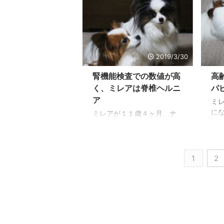
イド錠剤を止めることが出
痢
ことになるのだろうと思い
た
来るまでになっています。
は
ます。 突発性免疫介 ...
て
以前は座っていたりふせを
が
に ..
していたことが多かったの
歳
ですが、今は時々走るよう
り
にもなっています。 ミレア
ス
2019/3/30
が１３歳、ナナが１２さい
っ
になり老齢犬の仲間入り ミ
っ
腎機能検査での数値が高
高
レアよりもナナが１１ヶ月
見
く、ミレアは脊椎ヘルニ
パ
若いので、普通だったらナ
ん
ア
ミ
ナ方が元気なのが普通だと
先
に
ミレアが１１歳４ヶ月、ナ
思えるのですが、長いこと
ト
５
ナ１０歳5ヶ月、考えてみる
病気の心配をしてきて、１
ま
ぎ
と高齢期に入っていて、人
週間に１度くらい体調悪化
つ
す
間に比べて老齢期が早くや
を繰り返してきたナナがミ
と
て
ってきそうです。運動が鈍
1
2
レアと同じように元気にな
が映
と
くなってきたことから、レ
...
げ
ントゲンと血液検査を受け
こ
ることにしました。 その結
た
果、腎機能の数値がどちら
時
も少し高く、肝臓に白い石
い
のようなものがあったため