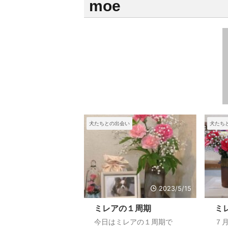
moe
犬たちとの出会い
犬たち
2023/5/15
ミレアの１周期
ミ
今日はミレアの１周期で
７