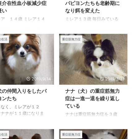
家の中にいたミレアの写
り替えることになりまし
疫介在性血小板減少症
パピヨンたちも老齢期に
を写しました。 写真嫌い
た。 ミレアは１４歳を過ぎ
疑い
なり餌を変えた
のでなかなか思うように
て、高齢犬になっています
レア １４歳 ミレア１４
ミレア１３歳 毎日みている
せないのですが、なんと
が、少しでも元気でいても
、ナナ１３歳になり、高
ために年齢を気にすること
数枚写しました。 それが
らいたいと思うのが私たち
期を迎えたが、ナナが３
がなかったのですが、子犬
の写真ですが、このとき
の願いです。 免疫抑制薬追
の重症重症筋無力症にな
の頃から餌を食べてくれな
の生活
重症筋無力症
次の日になくなるなどと
加投薬シクロスポリンの追
、今でも薬は飲んでいる
いで苦労したミレアが、食
思ってもいませんでし
加投与により改善を望むの
、平均寿命を超えパピヨ
が進まないようになり気を
 それまで元 ...
み 今までは薬による副作用
たちとの生活を楽しんで
つけてみているとる老齢期
は ...
ました。 ナナの病気は別
まで食べられるドッグフー
して、そのほかでは治療
ドだったのですが堅いよう
しなければならない病気
です。 ナナは３歳で重症筋
2019/9/14
2019/3/31
もかからず、安泰な老後
無力症になり、ステロイド
犬の仲間入りをしたパ
ナナ（犬）の重症筋無力
生活になるのだろうと思
など処方されるようになっ
ていましたが、ミレアの
て、食餌を待ちきれないほ
ヨンたち
症は一進一退を繰り返し
の前歯が動くようにな
どの食欲で、２．７キロの
ている
もなく、ミレアが１２
、痛いのではないかと思
体重が徐々に１キロほど増
、ナナが１１歳になりま
ナナは重症筋無力症を３歳
、数日前抜いでもらった
えてしまいました。 量はミ
。 ミレアは除草剤の撒い
の時に発病してから、７年
血が止まりにくかたこと
レアに比べて少ないように
ある付近でにおいかぎを
が過ぎますが時々体調不良
気にしていたのですが、
気をつけているのですが、
て、血便になったり、下
になるほかは元気でよくこ
の生活
重症筋無力症
の後血も止まり、安心し
ミレアが残すので時々食べ