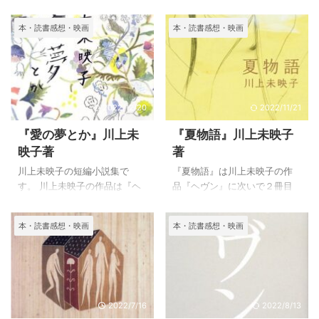
事となった本多繁邦の前に生
の4巻で構成されます。 それ
立大に入り、東大教授となり
います。 両親が関東大震災に
まれ変わりの飯沼勲が現れま
は、輪廻転生をテーマにした
指点字という手段でコミュニ
遭い、幼い頃から体験談を聞
本・読書感想・映画
本・読書感想・映画
す。 ５．１５事件が起こり、
壮大な物語です。 『豊饒の海
ケーションを取りながら思索
かされたことにより、災害時
太平洋戦争前の日本が不穏な
（１）』「春の雪」あらすじ
してきたことを書いていま
の人間に対する恐怖感に戦慄
空気に ...
と感想 三島由紀夫の小説は
す。 子供の頃にヘレンケラー
し、様々な文献を参考に体験
「潮騒」 ...
の伝記を読んでいてその生き
者の話をまとめて書いたよう
方に感動していたと言うか
です。 他県ではありますが、
2022/12/20
2022/11/21
ら、盲ろうとなったときにヘ
関東地方に住んでいた、明治
レンケラーの生き方は著者の
生まれの素祖母から幼い日に
『愛の夢とか』川上未
『夏物語』川上未映子
心の支えになったことだろう
東京方面の夜の空を真っ赤に
映子著
著
と思いながら読みました。 ヘ
染めていたという話を聞かさ
レンケラーは生後１９ヶ月で
れていたことから、すごい地
川上未映子の短編小説集で
『夏物語』は川上未映子の作
熱病のため失明と同時に耳も
震だったのだろうとは思って
す。 川上未映子の作品は『ヘ
品『ヘヴン』に次いで２冊目
聞こえなくなった人で６歳の
いましたが、この本により生
ヴン』読んで好きになりまし
に読んだ作品です。 わたしの
時に、アニー・サリヴァンと
やさしい恐ろしさではなかっ
た。 長編の『夏物の語』に継
好きな作家はそれぞれに個性
本・読書感想・映画
本・読書感想・映画
言う優れた先生と出会い、め
たことが伝わってきました。
いで３作目ですが、谷崎潤一
的であり、それに惹かれて何
ざましい成長をし、世界各国
わたしは、東日本大震災は関
郎賞を受賞したという短編小
冊もの作品を読むことになる
を訪れて社会福祉 ...
東地方に住 ...
説からは語られない部分から
のだが、これだけ読みいやす
漂ってくる心のひだのような
い文章で読者を引きつける才
ものが漂っています。 筋とい
能はすごいと思いました。
2022/7/16
2022/8/13
う物が殆ど無いところにも匂
所々に出てくる大阪弁が功を