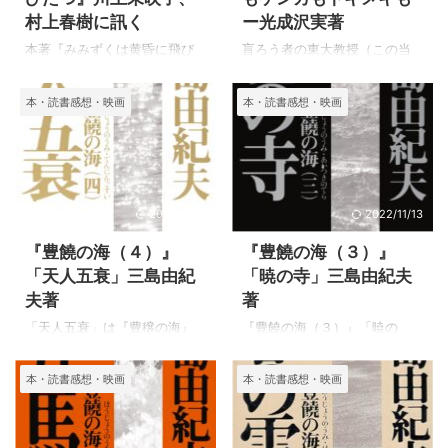
村上春樹に訊く
ー光成沢実著
らすじと感想 深夜から朝まで
になった作品になる。 １９９
の数時間の出来事を書いて、
９年といえば、村上春樹５０
本著『みみずくは黄昏に飛び
盲ろう者の東大教授（この当
これだけの深く沢山の人間を
歳、成熟という言葉は当ては
たつ』は、川上未映子が訊
時は東大助教授）、福島智さ
入れて、私たちに感動を与え
まらないかもしれないが、と
き、村上春樹答えると言うか
んの妻の光成沢美さんが出会
本・読書感想・映画
本・読書感想・映画
てくれるのですから、村上春
ても自然に読める作品になっ
たちのロングインタビューで
いから結婚しての２人の生活
樹の文章力はさすがとしか言
ていると思いながら読んだ。
す。 年齢は違うものの２人と
を書いています。 盲ろう者と
いようがあり ...
読んでいる時 ...
も現代日本を代表するような
して初めて大学進学をした福
作家なので、どのような話が
島智さんは前向きに学問を究
聞けるかかなり期待して読み
め、沢山の本を読んでご自分
2022/11/17
2022/11/13
始めましたが、かなりの文章
が一番なりたかったという大
が収められていて、期待以上
学教授、それも東大の教授に
『豊饒の海（４）』
『豊饒の海（３）』
に面白く村上春樹という作家
なります。 耳も聞こえず、光
「天人五衰」三島由紀
「暁の寺」三島由紀夫
の精神性や日常を掘り下げて
さえ見えない福島智さんがど
夫著
著
知ることができたことは、村
のように生きてきたかは、
上春樹文学への理解を深める
『ぼくの命は言葉と共にあ
「天人五衰」は『豊穣の海』
『豊饒の海（３）』「暁の
ことができました。 日本の現
る』を読むとその人となりが
の最終章で、この集の原稿を
寺」 三島由紀夫の最後の長編
代作家の中で一番多くの本を
分かるような気がします。 盲
収めた後割腹自決をします。
小説「豊穣の海は、「春の
本・読書感想・映画
本・読書感想・映画
読んでいるだろうと思ってい
ろう者であっても人並み外れ
1970年（昭和45年）11月25
雪」「奔馬」「暁の寺」「天
ましたが、その中で読んでい
た知識と強い精神力をもつ夫
日、三島は陸上自衛隊市ヶ谷
人五衰」の全4巻で構成され
なかった本の話も出てきて、
との生活は楽しいことばかり
駐屯地内東部方面総監部の総
る、輪廻転生をテーマにした