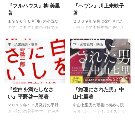
い出てくる何かが感動を与え
奏して、読者に親しみを感じ
『フルハウス』柳 美里
『ヘヴン』川上未映子
てくれるような物語でした。
させ嫌みの無い物語を醸し出
著
著
『愛の夢とか』５篇を読む と
します。 冷静に自分を見つ
ても短い短篇やすこし長いも
め、切れ目のない長編を読ま
１９９６年６月刊行の小説な
２００９年９月に発行された
のなど、７篇の物語が入って
せる才能は冷静に物を見るこ
ので、２５年も前の刊行であ
小説なので十数年前に発行さ
います。 東日本大震災後に書
とが出来るからだと思いまし
り、著者の初期作品になるよ
れたことになります。 ２００
かれただろう数編があり、ど
た。 俗に陥りやすい内容を消
うです。 『生（生きる）』
８年に『乳と卵』で１３８回
本・読書感想・映画
本・読書感想・映画
こかに不安感が息づいている
化させることが出来るのも才
2001年8月30日を読んで、つ
芥川賞を受賞して、翌年にこ
ようです。 村上春樹の小説は
能なのでしょう。 『夏物語』
ぎに読んだ本が、『フルハウ
れほど感動的な作品を書くの
かな ...
のあらすじ ...
ス』かもしれません。 ２５年
ですから、才能のある作家な
も前の小説を、本箱を整理し
のでしょうが、わたしは著者
ていて見つけて読んだのです
の作品は初めて読みました。
2022/4/19
2022/4/4
が、それだけわたしの時間が
あくまでも気分次第なのです
過ぎていたので、おぼろげに
が、芥川賞の作家の小説をい
『空白を満たしなさ
『総理にされた男』中
読んだ記憶を感じながら、読
ち早く読んだり、あまり読ま
い』平野啓一郎著
山七里著
み進むうちに思い出しながら
なかったりとその時々の気分
読むことになりました。 『生
が大きいように思います。 芥
２０１２年１２月発行の平野
中山七里氏の著書は初めて読
（生きる）』を読んだことに
川賞をとってもその後あまり
啓一郎氏の著著です。 自死を
みました。 わたしはミステリ
より、柳美里の生い立ちなど
小説を書かなくなる作家など
を選んだ主人公が生き返り、
ー小説はあまり読まないのだ
を作者が書いた物により、あ
もいるのですが、２作目に書
自分は誰かに殺されたのだと
が、妹が貸してくれたので題
る程度分かっていたことは良
いた小説がこれほど感動的な
思いが強く自殺を認められな
名が面白そうなのにつられて