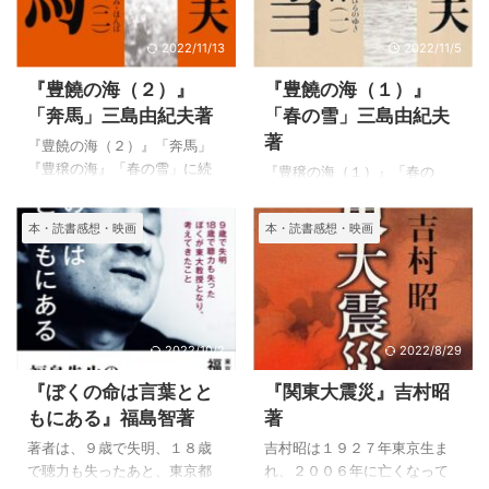
数冊注文しなが ...
ではなかっただ ...
監室を森田必勝ら楯の会会員4
物語です。 「暁の寺」は感応
名と共に訪れ、面談中に突
的美女の生まれ変わったジ
2022/11/13
2022/11/5
如、益田兼利総監を人質にし
ン・ジャンの物語です。 『豊
て籠城すると、バルコニーか
饒の海（３）』「暁の寺」の
『豊饒の海（２）』
『豊饒の海（１）』
ら檄文を撒き、自衛隊の決起
あらすじと感想 「暁の寺」は
「奔馬」三島由紀夫著
「春の雪」三島由紀夫
を促す演説をした直後に割腹
２部からなり、47歳の本多が
著
自決した。45歳没。 出典: フ
弁護士としてバンコクで仕事
『豊饒の海（２）』「奔馬」
リー百科事典『ウィキペディ
をした時から始まります。 そ
『豊穣の海』「春の雪」に続
『豊穣の海（１）』「春の
ア（Wikipedia）』 『豊饒の海
こで、学習院時代に清彰の家
く２巻目「奔馬」です。 時代
海」 ノーベル文学賞の候補に
（４）』「天人五衰」のあら
で知り合ったシャム王子の一
も昭和になって、財界が巨峰
なった三島由紀夫は、日本だ
本・読書感想・映画
本・読書感想・映画
すじと感想 梨枝が亡くなり三
番下の７歳になる姫君ジン・
の富を得るようになった時代
けではなく海外にも認められ
日にあげず会っていた本多と
ジャンが、自分は日本人の生
背景があります。 三島由紀夫
た作家です。 幼少から詩や俳
慶子の友情も ...
まれ代わりだと言っていると
の自殺も、「奔馬」の主人公
句などを書き、国内外の書物
いうことを ...
飯沼勲の起こした事件も私に
を読んで１６歳には小説が掲
は肯えることではないのに、
載されるようになります。 ４
2022/10/2
2022/8/29
華麗な文章でつづる物語に私
５歳で自刃するまで多くの小
は深いところで感動していま
説、劇曲、随筆を書き数々の
『ぼくの命は言葉とと
『関東大震災』吉村昭
した。 『豊饒の海（２）』
受賞をしています。 『豊饒の
もにある』福島智著
著
「奔馬」のあらすじと感想 清
海』は三島由紀夫の最後の長
彰が２０歳で亡くなってから
編大作で、「春の雪」「奔
著者は、９歳で失明、１８歳
吉村昭は１９２７年東京生ま
１８年後、３８歳の控訴院判
馬」「暁の寺」「天人五衰」
で聴力も失ったあと、東京都
れ、２００６年に亡くなって