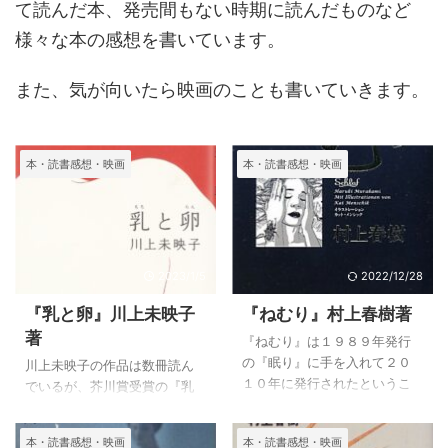
て読んだ本、発売間もない時期に読んだものなど
様々な本の感想を書いています。
また、気が向いたら映画のことも書いていきます。
本・読書感想・映画
本・読書感想・映画
2023/1/5
2022/12/28
『乳と卵』川上未映子
『ねむり』村上春樹著
著
『ねむり』は１９８９年発行
の『眠り』に手を入れて２０
川上未映子の作品は数冊読ん
１０年に発行されたというこ
でいるが、芥川賞受賞の『乳
とです。 私は『眠り』の方は
と卵』は読んでいなかった
読んでいませんが、『ノルウ
し、『夏物語り』を読んだと
本・読書感想・映画
本・読書感想・映画
ェーの森』と『ダンス・ダン