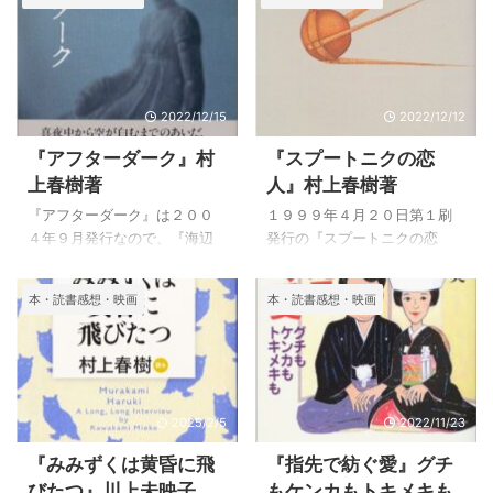
き、『夏物語り』は『乳と
ス・ダンス』を書いた後、小
卵』の続きのようだと書いて
説を書けないでローマにいた
あり、近いうちに読んで見よ
頃の春に書いたもので、『記
うと思っていたが、今回読む
念すべき作品になっている』
ことが出来ました。 『夏物語
とあとがきに書いています。
2022/12/15
2022/12/12
り』は『乳と卵』の続きのよ
『ねむり』はドイツのデュモ
うなところから発展していく
『アフターダーク』村
『スプートニクの恋
ン社から素敵な装丁の本とし
とは言っても、かなり手触り
上春樹著
人』村上春樹著
て出版されました。 『ねむ
の異なる作品のようです。
り』のあらすじと読後感 『ノ
『ヘヴン』は眠れない夜に寝
『アフターダーク』は２００
１９９９年４月２０日第１刷
ルウェーの森』と『ダンス・
るために朗読を訊いたのだ
４年９月発行なので、『海辺
発行の『スプートニクの恋
ダンス・ダンス』を書いた後
が、朝まで訊いてしまい、そ
のカフカ』の２年後の作品に
人』を読んだ。 ２２年前に発
に「作家としても、個人とし
の後本を購入して読んだ作品
なります。 初期作品はぼくと
行された本で、『ねじまき鳥
ても、あれこれきついことが
本・読書感想・映画
本・読書感想・映画
ということで、偶然に私の好
いう１人称で書かれていた
クロニクル』の後、『海辺の
立て続けに ...
きな作家となったのが川上未
が、この作品の私たちはカメ
カフカ』の２年前の発行とな
映子です。 『乳と卵 ...
ラアイの視点で人物に近づい
っている、中編小説という位
たり遠のいたり、向こうにま
置付けになるのだろうか。
わったり、上から覗いたりし
『ねじまき鳥クロニクル』も
2025/2/5
2022/11/23
ます。 著者はこの作品を書く
『海辺のカフカ』も読んでい
ことによって、一段上の文体
たのだが、『スプートニクの
『みみずくは黄昏に飛
『指先で紡ぐ愛』グチ
を獲得したのかもしれませ
恋人』はなぜか読むことなく
びたつ』川上未映子、
もケンカもトキメキも
ん。 『アフターダーク』のあ
過ぎてしまい、今回読むこと