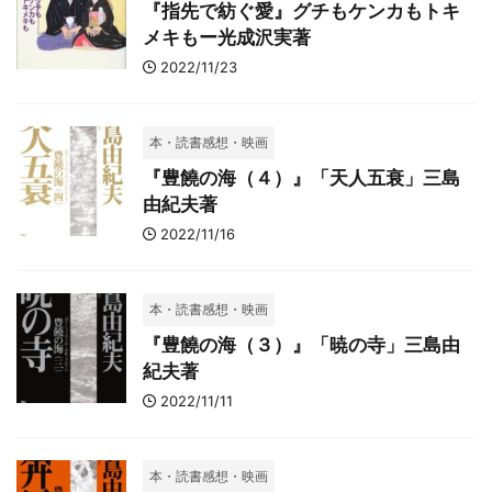
『指先で紡ぐ愛』グチもケンカもトキ
メキもー光成沢実著
2022/11/23
本・読書感想・映画
『豊饒の海（４）』「天人五衰」三島
由紀夫著
2022/11/16
本・読書感想・映画
『豊饒の海（３）』「暁の寺」三島由
紀夫著
2022/11/11
本・読書感想・映画