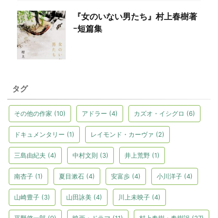
『女のいない男たち』村上春樹著
ｰ短篇集
タグ
その他の作家
(10)
アドラー
(4)
カズオ・イシグロ
(6)
ドキュメンタリー
(1)
レイモンド・カーヴァ
(2)
三島由紀夫
(4)
中村文則
(3)
井上荒野
(1)
南杏子
(1)
夏目漱石
(4)
安富歩
(4)
小川洋子
(4)
山崎豊子
(3)
山田詠美
(4)
川上未映子
(4)
平野啓一郎
(9)
映画・ドラマ
(11)
村上春樹・春樹訳
(27)