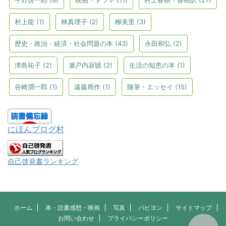
村上龍
(1)
林真理子
(2)
柳美里
(3)
歴史・政治・経済・社会問題の本
(43)
永田和弘
(2)
津島祐子
(2)
瀬戸内寂聴
(2)
生活の知恵の本
(1)
谷崎潤一郎
(1)
遠藤周作
(1)
随筆・エッセイ
(15)
にほんブログ村
自己啓発書ランキング
ホーム
本・読書感想・映画
写真
パピヨン
サイトマップ
お問い合わせ
プライバシーポリシー