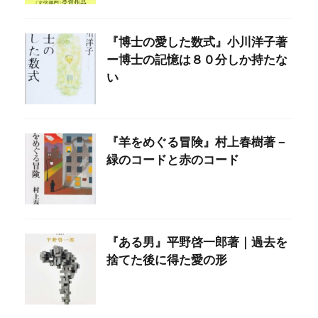
『博士の愛した数式』小川洋子著
ー博士の記憶は８０分しか持たな
い
『羊をめぐる冒険』村上春樹著－
緑のコードと赤のコード
『ある男』平野啓一郎著｜過去を
捨てた後に得た愛の形