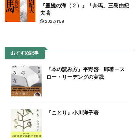
『豊饒の海（２）』「奔馬」三島由紀
夫著
2022/11/9
おすすめ記事
『本の読み方』平野啓一郎著ース
ロー・リーデングの実践
『ことり』小川洋子著