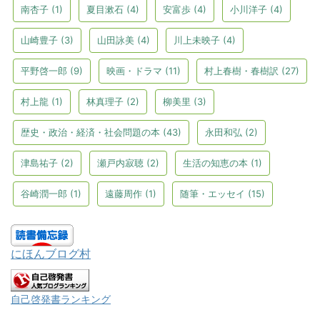
南杏子
(1)
夏目漱石
(4)
安富歩
(4)
小川洋子
(4)
山崎豊子
(3)
山田詠美
(4)
川上未映子
(4)
平野啓一郎
(9)
映画・ドラマ
(11)
村上春樹・春樹訳
(27)
村上龍
(1)
林真理子
(2)
柳美里
(3)
歴史・政治・経済・社会問題の本
(43)
永田和弘
(2)
津島祐子
(2)
瀬戸内寂聴
(2)
生活の知恵の本
(1)
谷崎潤一郎
(1)
遠藤周作
(1)
随筆・エッセイ
(15)
にほんブログ村
自己啓発書ランキング