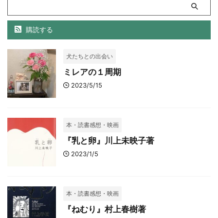
購読する
犬たちとの出会い
ミレアの１周期
2023/5/15
本・読書感想・映画
『乳と卵』川上未映子著
2023/1/5
本・読書感想・映画
『ねむり』村上春樹著