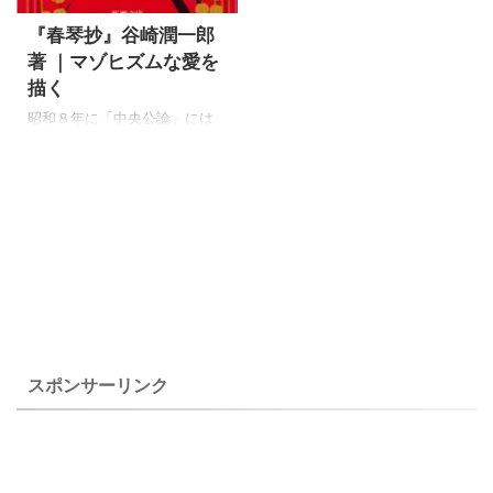
『春琴抄』谷崎潤一郎
著 ｜マゾヒズムな愛を
描く
昭和８年に「中央公論」には
発表されたようですが明治時
代を背景にした春琴と春琴の
身の回りの世話をしていた佐
助の物語です。 谷崎潤一郎の
小説の数編は若いころに読ん
だことがあり、春琴抄を読ん
だ記憶もありますが、目を針
で刺して盲目になる場面はは
っきりと覚えているものの詳
細はおぼろになっていまし
た。 この小説を読んで、長編
スポンサーリンク
「細雪」や「痴人の愛」など
時がたった現在の心境で読ん
でみたいと思っています。小
説は年齢やその時の心の状態
などによって読後感が変わる