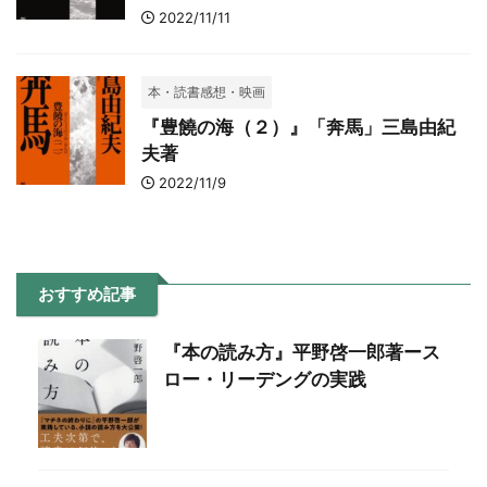
2022/11/11
本・読書感想・映画
『豊饒の海（２）』「奔馬」三島由紀
夫著
2022/11/9
おすすめ記事
『本の読み方』平野啓一郎著ース
ロー・リーデングの実践