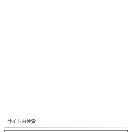
ので気にかかっている小説は
何度も読んでみたいもので
す。 谷崎潤一郎 ...
サイト内検索