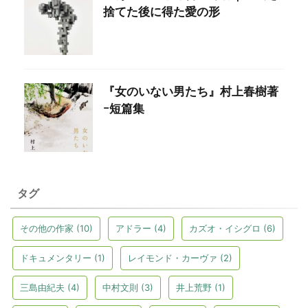
捨てた後に得た愛の形
『女のいない男たち』村上春樹著
ｰ短篇集
タグ
その他の作家
(10)
アドラー
(4)
カズオ・イシグロ
(6)
ドキュメンタリー
(1)
レイモンド・カーヴァ
(2)
三島由紀夫
(4)
中村文則
(3)
井上荒野
(1)