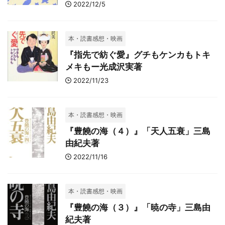
2022/12/5
本・読書感想・映画
『指先で紡ぐ愛』グチもケンカもトキ
メキもー光成沢実著
2022/11/23
本・読書感想・映画
『豊饒の海（４）』「天人五衰」三島
由紀夫著
2022/11/16
本・読書感想・映画
『豊饒の海（３）』「暁の寺」三島由
紀夫著