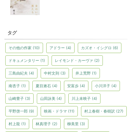
タグ
その他の作家
(10)
アドラー
(4)
カズオ・イシグロ
(6)
ドキュメンタリー
(1)
レイモンド・カーヴァ
(2)
三島由紀夫
(4)
中村文則
(3)
井上荒野
(1)
南杏子
(1)
夏目漱石
(4)
安富歩
(4)
小川洋子
(4)
山崎豊子
(3)
山田詠美
(4)
川上未映子
(4)
平野啓一郎
(9)
映画・ドラマ
(11)
村上春樹・春樹訳
(27)
村上龍
(1)
林真理子
(2)
柳美里
(3)