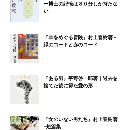
ー博士の記憶は８０分しか持たな
い
『羊をめぐる冒険』村上春樹著－
緑のコードと赤のコード
『ある男』平野啓一郎著｜過去を
捨てた後に得た愛の形
『女のいない男たち』村上春樹著
ｰ短篇集