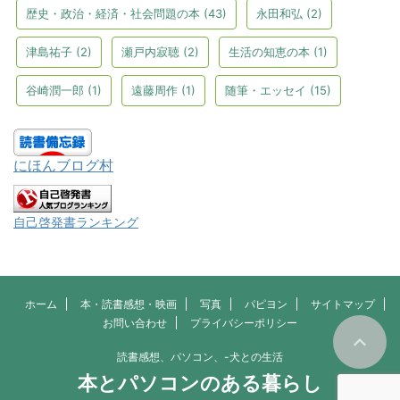
歴史・政治・経済・社会問題の本
(43)
永田和弘
(2)
津島祐子
(2)
瀬戸内寂聴
(2)
生活の知恵の本
(1)
谷崎潤一郎
(1)
遠藤周作
(1)
随筆・エッセイ
(15)
にほんブログ村
自己啓発書ランキング
ホーム
本・読書感想・映画
写真
パピヨン
サイトマップ
お問い合わせ
プライバシーポリシー
読書感想、パソコン、-犬との生活
本とパソコンのある暮らし