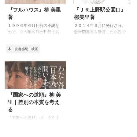
『フルハウス』柳 美里
『ＪＲ上野駅公園口』
著
柳美里著
１９９６年６月刊行の小説な
２０１４年３月に発行され、
ので、２５年も前の刊行であ
全米図書賞を受賞した小説で
り、著者の初期作品になるよ
す。 柳美里の小説は２０００
うです。 『生（生きる）』
年に発売された『命』以来で
本・読書感想・映画
2001年8月30日を読んで、つ
すので、『ＪＲ上野駅公園
ぎに読んだ本が、『フルハウ
口』を読んで、柳美里という
ス』かもしれません。 ２５年
作家の成長を感じ、とても感
も前の小説を、本箱を整理し
動しました。 小説以外では
ていて見つけて読んだのです
『国家への道順』を読み、在
2021/4/17
が、それだけわたしの時間が
日韓国人としていじめにあい
過ぎていたので、おぼろげに
ながらも必死に生きている
『国家への道順』柳 美
読んだ記憶を感じながら、読
「柳美里」が国家について深
里｜差別の本質を考え
み進むうちに思い出しながら
く考えていることを知りまし
る
読むことになりました。 『生
た。 しかし、『ＪＲ上野駅公
（生きる）』を読んだことに
園口』は、それらの本と全く
『国家への道順』は、２０１
より、柳美里の生い立ちなど
別の書き方をしていて、小説
０年１月から７年間の連載
を作者が書いた物により、あ
家としての大きな成長を感じ
「国家について書いたものを
る程度分かっていたことは良
ました。 『ＪＲ上野駅公園