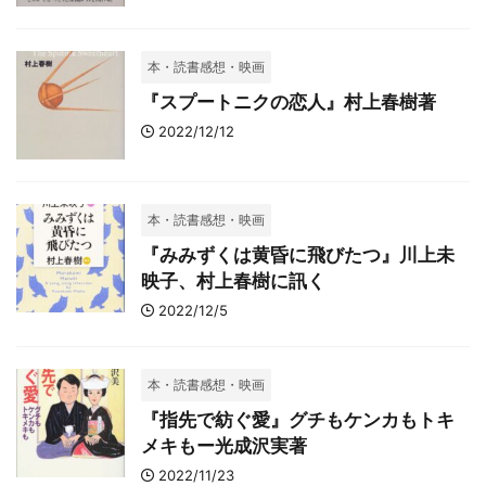
本・読書感想・映画
『スプートニクの恋人』村上春樹著
2022/12/12
本・読書感想・映画
『みみずくは黄昏に飛びたつ』川上未
映子、村上春樹に訊く
2022/12/5
本・読書感想・映画
『指先で紡ぐ愛』グチもケンカもトキ
メキもー光成沢実著
2022/11/23