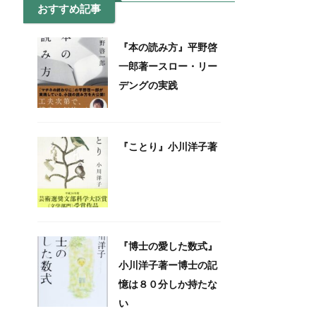
おすすめ記事
『本の読み方』平野啓
一郎著ースロー・リー
デングの実践
『ことり』小川洋子著
『博士の愛した数式』
小川洋子著ー博士の記
憶は８０分しか持たな
い