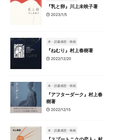
『乳と卵』川上未映子著
2023/1/5
本・読書感想・映画
『ねむり』村上春樹著
2022/12/20
本・読書感想・映画
『アフターダーク』村上春
樹著
2022/12/15
本・読書感想・映画
『スプートニクの恋人』村