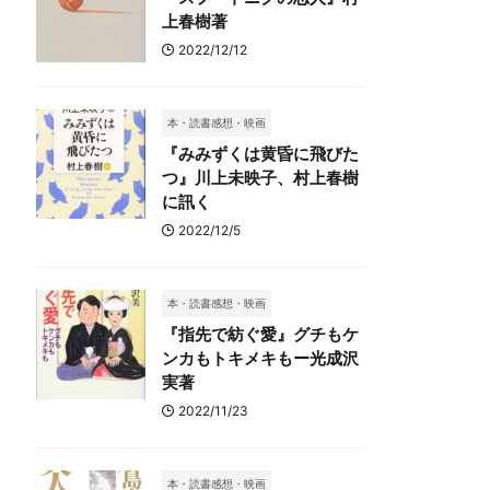
上春樹著
2022/12/12
本・読書感想・映画
『みみずくは黄昏に飛びた
つ』川上未映子、村上春樹
に訊く
2022/12/5
本・読書感想・映画
『指先で紡ぐ愛』グチもケ
ンカもトキメキもー光成沢
実著
2022/11/23
本・読書感想・映画