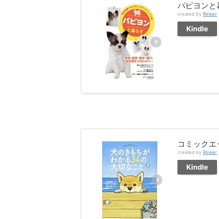
パピヨンと
created by
Rinker
Kindle
コミックエ
created by
Rinker
Kindle