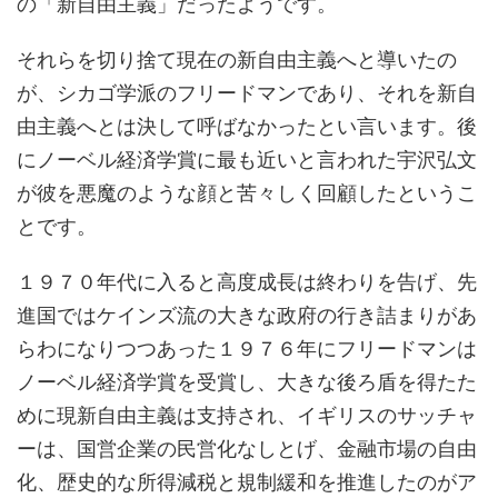
の「新自由主義」だったようです。
それらを切り捨て現在の新自由主義へと導いたの
が、シカゴ学派のフリードマンであり、それを新自
由主義へとは決して呼ばなかったとい言います。後
にノーベル経済学賞に最も近いと言われた宇沢弘文
が彼を悪魔のような顔と苦々しく回顧したというこ
とです。
１９７０年代に入ると高度成長は終わりを告げ、先
進国ではケインズ流の大きな政府の行き詰まりがあ
らわになりつつあった１９７６年にフリードマンは
ノーベル経済学賞を受賞し、大きな後ろ盾を得たた
めに現新自由主義は支持され、イギリスのサッチャ
ーは、国営企業の民営化なしとげ、金融市場の自由
化、歴史的な所得減税と規制緩和を推進したのがア