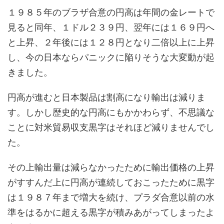
１９８５年のブラザ合意の円高は年間の金レートで
見ると同年、１ドル２３９円、翌年には１６９円へ
と上昇、２年後には１２８円となり二倍以上に上昇
し、今の日本ならパニックに陥りそうな大変動が起
きました。
円高が進むと日本製品は割高になり輸出は減りま
す。しかし歴史的な円高にもかかわらず、不思議な
ことに対米貿易収支黒字はそれほど減りませんでし
た。
その上輸出量は減らなかったために輸出価格の上昇
がすすんだ上に円高が連続しておこったために黒字
は１９８７年まで増大を続け、プラダ合意以前の水
準をはるかに超える黒字が積みあがってしまったよ