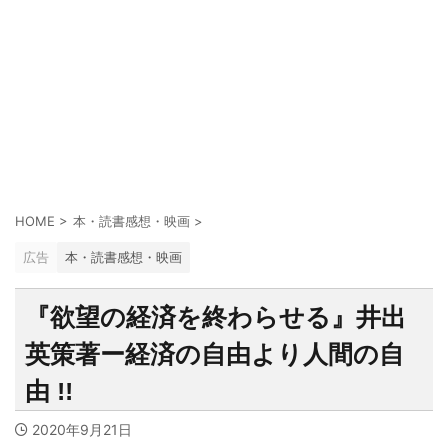
HOME
>
本・読書感想・映画
>
広告
本・読書感想・映画
『欲望の経済を終わらせる』井出
英策著ー経済の自由より人間の自
由 !!
2020年9月21日