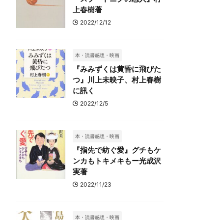
上春樹著
2022/12/12
本・読書感想・映画
『みみずくは黄昏に飛びた
つ』川上未映子、村上春樹
に訊く
2022/12/5
本・読書感想・映画
『指先で紡ぐ愛』グチもケ
ンカもトキメキもー光成沢
実著
2022/11/23
本・読書感想・映画