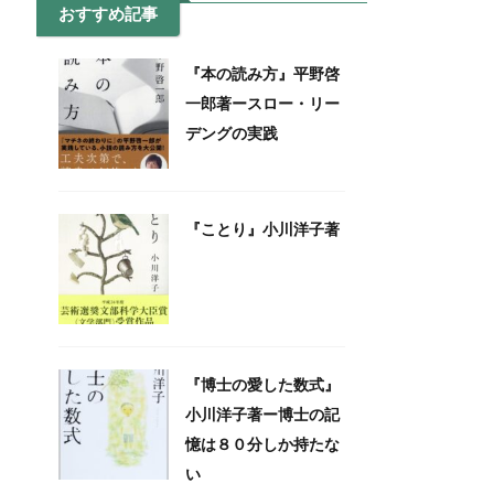
おすすめ記事
『本の読み方』平野啓
一郎著ースロー・リー
デングの実践
『ことり』小川洋子著
『博士の愛した数式』
小川洋子著ー博士の記
憶は８０分しか持たな
い