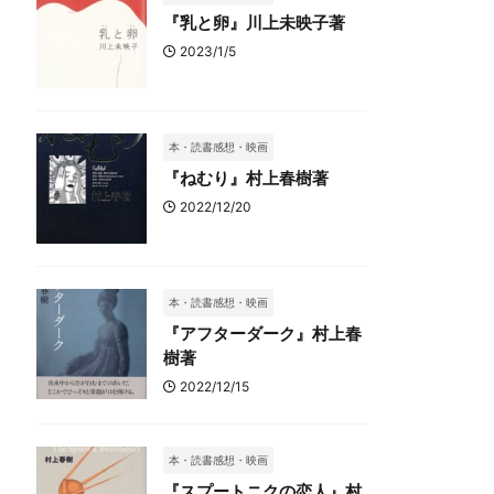
『乳と卵』川上未映子著
2023/1/5
本・読書感想・映画
『ねむり』村上春樹著
2022/12/20
本・読書感想・映画
『アフターダーク』村上春
樹著
2022/12/15
本・読書感想・映画
『スプートニクの恋人』村