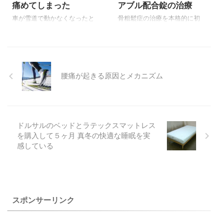
痛めてしまった
アブル配合錠の治療
があるようですが、スエード
調は運動慣れしていない人に
車が雪道で動かなくなったと
骨粗鬆症の治療を本格的に初
滑らなくてよいようです。 似
きに押して背中のどこかを痛
めて２年が過ぎました。 かな
たようなものが、スリムポー
めて、強い痛みを感じたこと
り骨密度が低かったために、
ル、スレンダーポール、エク
がありますが、自然治癒しま
骨密度がひどく減ってしまっ
ササイズポール、ストレッチ
した。
た重症の患者に使われること
ポール、 ...
現在はパソコンなど根を詰め
が多い薬の「テリボン注射」
腰痛が起きる原因とメカニズム
てやることが多いので、筋筋
での治療をすることにしまし
膜痛症候群「筋肉痛・コリ」
たが、副作用が強くあきらめ
を感じることが多いですの
ざるを得ませんでした。 次に
で、時々休みストレスをため
１ヶ月に１回飲む薬「リカル
ないように気を付けたいと思
ボン錠50㎎」をのむことにな
ドルサルのベッドとラテックスマットレス
います。
り、半年に一度骨密度の検査
を購入して５ヶ月 真冬の快適な睡眠を実
をして、腰椎と大腿骨の骨密
感している
度を６ヶ月に１度検査しなが
らの治療した結果、数％の上
昇したのですが、半年前から
「リカルボン錠50㎎」より少
し効果が上回ると言われる
スポンサーリンク
「プラリア注射」を受け始め
ました。 ...