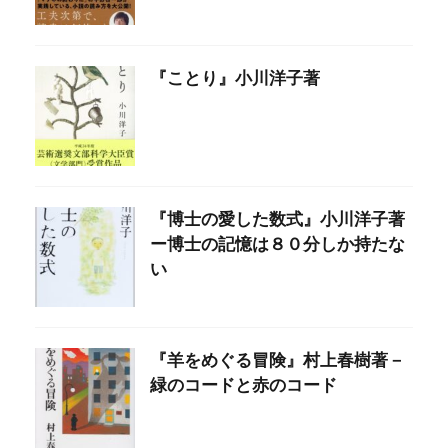
『ことり』小川洋子著
『博士の愛した数式』小川洋子著
ー博士の記憶は８０分しか持たな
い
『羊をめぐる冒険』村上春樹著－
緑のコードと赤のコード