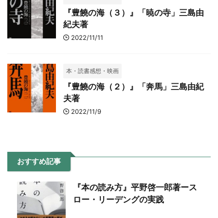
『豊饒の海（３）』「暁の寺」三島由
紀夫著
2022/11/11
本・読書感想・映画
『豊饒の海（２）』「奔馬」三島由紀
夫著
2022/11/9
おすすめ記事
『本の読み方』平野啓一郎著ース
ロー・リーデングの実践