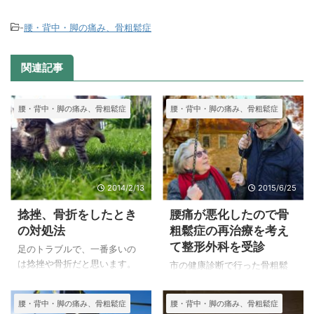
-
腰・背中・脚の痛み、骨粗鬆症
関連記事
腰・背中・脚の痛み、骨粗鬆症
腰・背中・脚の痛み、骨粗鬆症
2014/2/13
2015/6/25
捻挫、骨折をしたとき
腰痛が悪化したので骨
の対処法
粗鬆症の再治療を考え
て整形外科を受診
足のトラブルで、一番多いの
は捻挫や骨折だと思います。
市の健康診断で行った骨粗鬆
捻挫も状態がひどいときは整
症の検査で要再検の通知をい
形外科を受診し、治療を受け
ただいた１０数年前に整形外
腰・背中・脚の痛み、骨粗鬆症
腰・背中・脚の痛み、骨粗鬆症
た方が良いようです。
科に行ったら週１度くらいだ