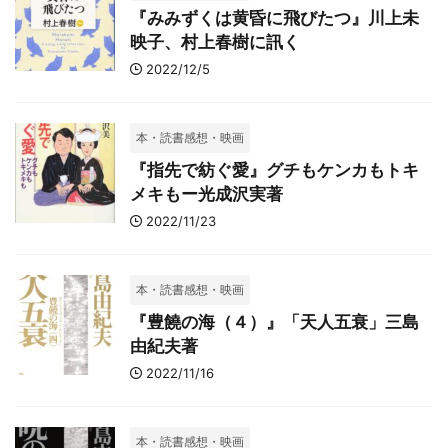
『みみずくは黄昏に飛びたつ』川上未
映子、村上春樹に訊く
2022/12/5
本・読書感想・映画
『指先で紡ぐ愛』グチもケンカもトキ
メキもー光成沢実著
2022/11/23
本・読書感想・映画
『豊饒の海（４）』「天人五衰」三島
由紀夫著
2022/11/16
本・読書感想・映画