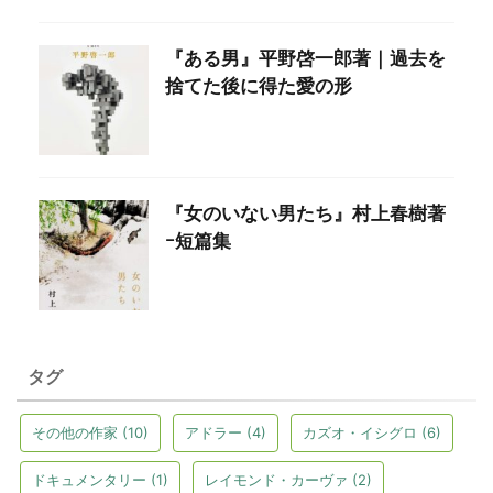
『ある男』平野啓一郎著｜過去を
捨てた後に得た愛の形
『女のいない男たち』村上春樹著
ｰ短篇集
タグ
その他の作家
(10)
アドラー
(4)
カズオ・イシグロ
(6)
ドキュメンタリー
(1)
レイモンド・カーヴァ
(2)