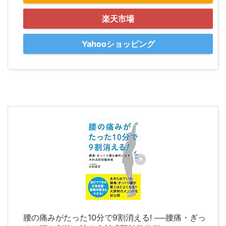
楽天市場
Yahooショッピング
腰の痛みがたった10分で9割消える! ──腰痛・ぎっ