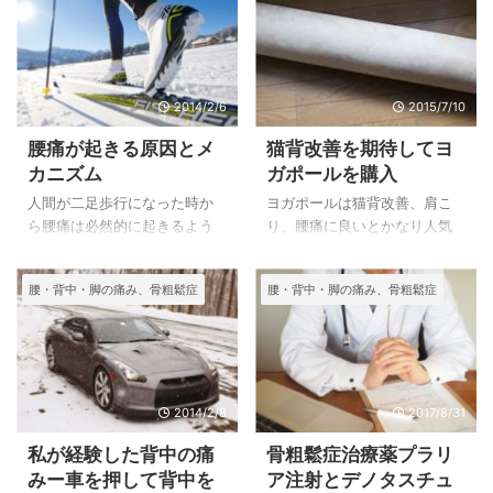
捻挫をしたばかりは、冷やす
ったと思いますが、１０回注
ことが大切ですので、風呂は
射をして治療が終わりになり
控え、良くなってきたら温め
ました。 どのくらい改善して
るのが良いようです。
いるかもわかりませんでした
2014/2/6
2015/7/10
が、１０回以上は注射が出来
ないということでした。 その
腰痛が起きる原因とメ
猫背改善を期待してヨ
数年後の検診でも、骨密度が
カニズム
ガポールを購入
低いから医療機関に行くよう
にとの連絡をいただき、前と
人間が二足歩行になった時か
ヨガポールは猫背改善、肩こ
同じように注射を１０回して
ら腰痛は必然的に起きるよう
り、腰痛に良いとかなり人気
くれましたが、そこでは注射
になったと言われています。
になっているようです。 背中
後の骨密度も測ってくれ、し
ぎっくり腰などの急性腰痛症
が丸くなり始めたのと肩こり
腰・背中・脚の痛み、骨粗鬆症
腰・背中・脚の痛み、骨粗鬆症
ばらく飲み薬を飲みました
やストレルなど様々なもので
に良いとジムで使っている妹
が、骨密度が上がるというこ
症状は強うが治りやすいもの
に勧められて、ヨガポールを
とは有りませんでした。 現状
がある一方で、関節や神経の
購入しました。 夫も頚椎症性
維持でも薬を ...
異常の場合には適切な治療が
脊髄症の手術後背中が丸くな
必要になります。
って、肩こりに悩まされてい
るので二人で使おうと購入し
2014/2/8
2017/8/31
たものです。 ヨガポールにも
私が経験した背中の痛
骨粗鬆症治療薬プラリ
私が購入したようなスエード
みー車を押して背中を
ア注射とデノタスチュ
調と表面がつるつるしたもの