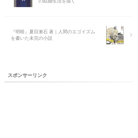
の結婚生活を描く
す。 NHK ...
て死んでいった若者の心をお
国のために喜んで死んでいっ
たという見出しに違和感を覚
えたことによります。 そのよ
『明暗』夏目漱石 著｜人間のエゴイズム
うな本ばかりではなかったの
を書いた未完の小説
でしょうが、この度、９回の
出撃をして生きて帰って来た
という特攻兵がいたことが分
かり、その方からの聞き取り
で書いたという本に出会うこ
とが出来て、早速購入しまし
スポンサーリンク
た。 ２０１５年に佐々木友次
さんが生存 ...