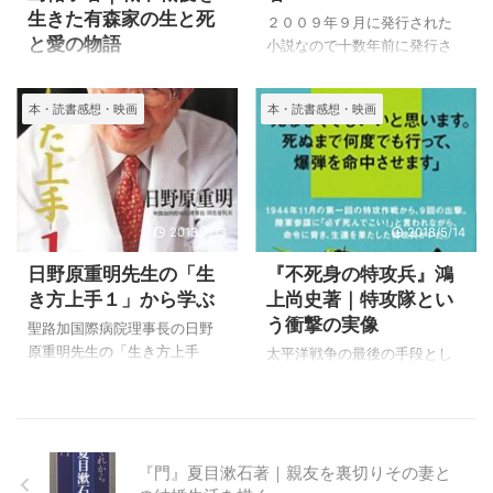
生きた有森家の生と死
にいく」という対談集があ
２００９年９月に発行された
と愛の物語
り、河合隼雄のファンである
小説なので十数年前に発行さ
私は迷いなくそれを購入して
れたことになります。 ２００
『火の山ー山猿記』は富士山
読むことにしました。 その対
８年に『乳と卵』で１３８回
のふもとの甲府で、東京帝大
本・読書感想・映画
本・読書感想・映画
談の中で語られるのは、「ね
芥川賞を受賞して、翌年にこ
を卒業して、山の草や木、富
じまき鳥クロニクル」であ
れほど感動的な作品を書くの
士山の研究に心を奪われてい
り、夫婦の問題だったのでこ
ですから、才能のある作家な
た父有森源一郎の8番目の子供
の小説は読まなければならな
のでしょうが、わたしは著者
として生まれ、アメリカにわ
いだろうと思ってい ...
の作品は初めて読みました。
たって物理学の研究をしてい
あくまでも気分次第なのです
2013/7/13
2018/5/14
る勇太郎が、3番目の姉笛子の
が、芥川賞の作家の小説をい
次女である由紀子に頼まて書
日野原重明先生の「生
『不死身の特攻兵』鴻
ち早く読んだり、あまり読ま
くことになった、有森家のメ
き方上手１」から学ぶ
上尚史著｜特攻隊とい
なかったりとその時々の気分
モワールが物語の中心になっ
う衝撃の実像
が大きいように思います。 芥
ています。 由紀子と牧子あて
聖路加国際病院理事長の日野
川賞をとってもその後あまり
のとても長いメモワールのコ
原重明先生の「生き方上手
太平洋戦争の最後の手段とし
小説を書かなくなる作家など
ピーをその源一郎の日本語が
１」を読み医療者としての心
て、特攻兵となって志願して
もいるのですが、２作目に書
できない娘牧子に送られたも
配り、医者は医療者としての
国のために死んでいった若者
いた小説がこれほど感動的な
のを、牧子の夫が死んだ後に
自覚が必要で、頭が良いから
を美化する書籍が多く出てい
のはよほど才能のある作者な
見つけ、日本語を勉強してい
なるものではないという事を
ます。 私は読んでみたいと思
のだろうと ...
る牧子の息子勇平が読むとい
書いていました。
いながらもなぜか今まで読ん
『門』夏目漱石著｜親友を裏切りその妻と
う複雑な設定になっていま
だことがないのは、美化され