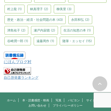
村上龍
(1)
林真理子
(2)
柳美里
(3)
歴史・政治・経済・社会問題の本
(43)
永田和弘
(2)
津島祐子
(2)
瀬戸内寂聴
(2)
生活の知恵の本
(1)
谷崎潤一郎
(1)
遠藤周作
(1)
随筆・エッセイ
(15)
にほんブログ村
自己啓発書ランキング
ホーム
本・読書感想・映画
写真
パピヨン
サイトマップ
お問い合わせ
プライバシーポリシー