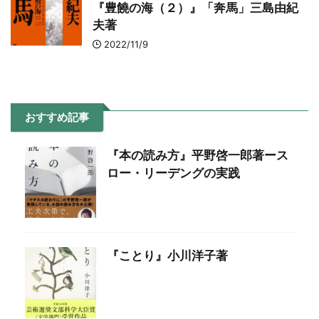
『豊饒の海（２）』「奔馬」三島由紀
夫著
2022/11/9
おすすめ記事
『本の読み方』平野啓一郎著ース
ロー・リーデングの実践
『ことり』小川洋子著