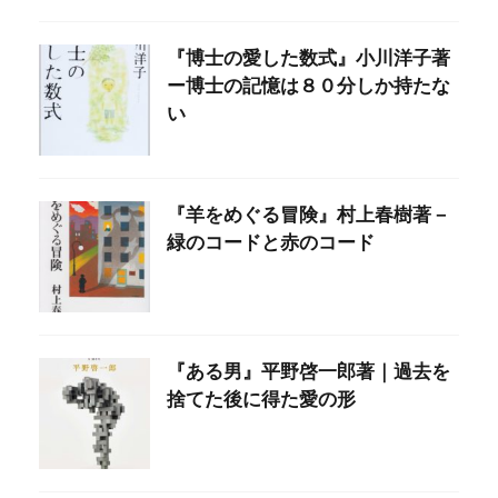
『博士の愛した数式』小川洋子著
ー博士の記憶は８０分しか持たな
い
『羊をめぐる冒険』村上春樹著－
緑のコードと赤のコード
『ある男』平野啓一郎著｜過去を
捨てた後に得た愛の形