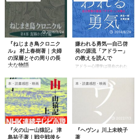
2016/2/24
2014/8/29
『ねじまき鳥クロニク
嫌われる勇気―自己啓
ル』 村上春樹著｜夫婦
発の源流「アドラー」
の深層とその周りの長
の教えを読んで
大な物語
アドラー心理学は現在のわた
しの生き方にとてもなじんで
村上春樹がかなり人気のある
くれそうでした。
作家であることは知っていま
本・読書感想・映画
本・読書感想・映画
過去も未来も考えないで現在
したが、なぜか最近まで読ん
を真剣に生きると言う生き方
だことがなかったことが不自
は今のわたしが実践しようと
然であることから読んでみよ
していることだったからで
うと思い立ち、今毎日のよう
す。
に読んでいます。 そして村上
2016/3/10
2022/7/3
春樹の作品を読んでみようと
思い、どのような作品がある
『火の山ー山猿記』 津
『ヘヴン』川上未映子
のだろうと調べてみたら、
島祐子著｜戦中戦後を
著
「村上春樹、河合隼雄に会い