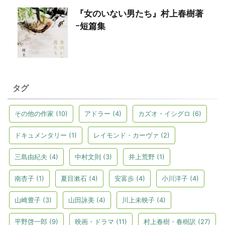
『女のいない男たち』村上春樹著
ｰ短篇集
タグ
その他の作家
(10)
アドラー
(4)
カズオ・イシグロ
(6)
ドキュメンタリー
(1)
レイモンド・カーヴァ
(2)
三島由紀夫
(4)
中村文則
(3)
井上荒野
(1)
南杏子
(1)
夏目漱石
(4)
安富歩
(4)
小川洋子
(4)
山崎豊子
(3)
山田詠美
(4)
川上未映子
(4)
平野啓一郎
(9)
映画・ドラマ
(11)
村上春樹・春樹訳
(27)