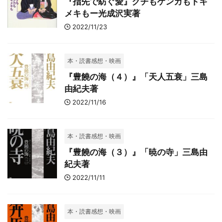
『指先で紡ぐ愛』グチもケンカもトキ
メキもー光成沢実著
2022/11/23
本・読書感想・映画
『豊饒の海（４）』「天人五衰」三島
由紀夫著
2022/11/16
本・読書感想・映画
『豊饒の海（３）』「暁の寺」三島由
紀夫著
2022/11/11
本・読書感想・映画